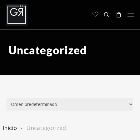
Skip
Menu
Men
search
to
main
content
Uncategorized
Inicio
Uncategorized