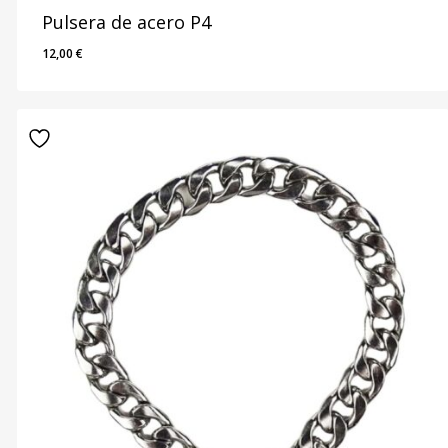
Pulsera de acero P4
12,00
€
12,00
€