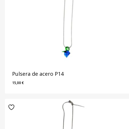
Pulsera de acero P14
15,00
€
15,00
€