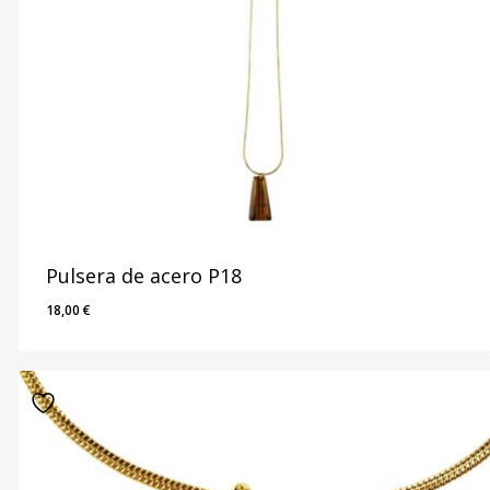
Pulsera de acero P18
18,00
€
18,00
€