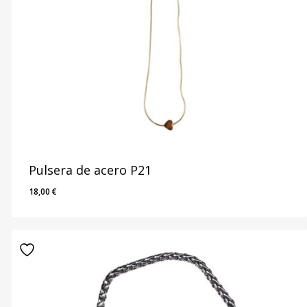
Pulsera de acero P21
18,00
€
18,00
€