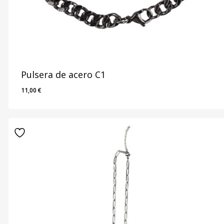
Pulsera de acero C1
11,00
€
11,00
€