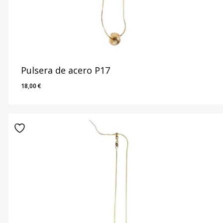
Pulsera de acero P17
18,00
€
18,00
€