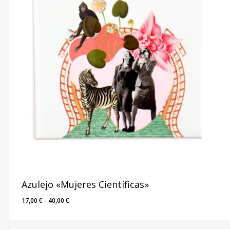
Azulejo «Mujeres Científicas»
Rango
17,00
€
-
40,00
€
de
precios: