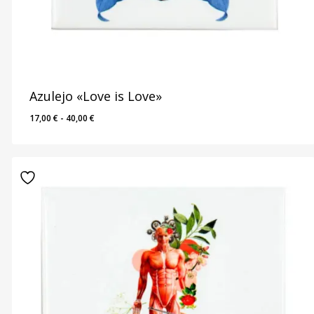
Azulejo «Love is Love»
Rango
17,00
€
-
40,00
€
de
precios:
desde
17,00 €
hasta
40,00 €