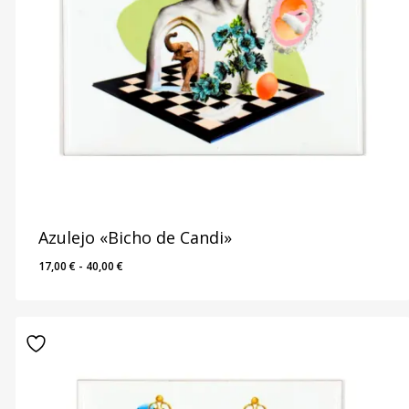
Azulejo «Bicho de Candi»
Rango
17,00
€
-
40,00
€
de
precios:
desde
17,00 €
hasta
40,00 €