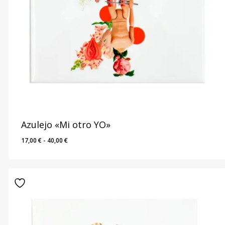
Azulejo «Mi otro YO»
Rango
17,00
€
-
40,00
€
de
precios:
desde
17,00 €
hasta
40,00 €