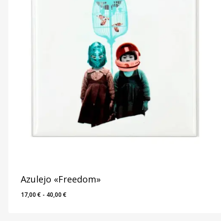
Azulejo «Freedom»
Rango
17,00
€
-
40,00
€
de
precios: