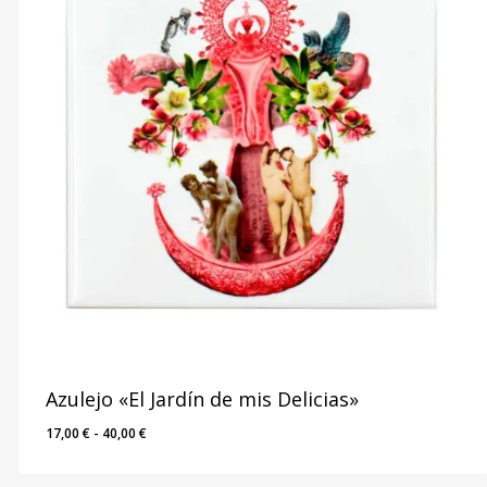
Azulejo «El Jardín de mis Delicias»
Rango
17,00
€
-
40,00
€
de
precios: