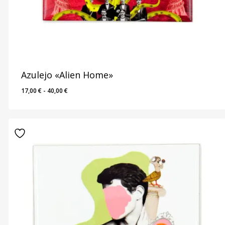
Azulejo «Alien Home»
Rango
17,00
€
-
40,00
€
de
precios:
desde
17,00 €
hasta
40,00 €