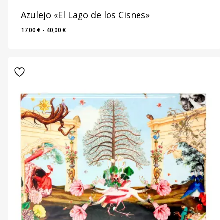
Azulejo «El Lago de los Cisnes»
Rango
17,00
€
-
40,00
€
de
precios:
desde
17,00 €
hasta
40,00 €