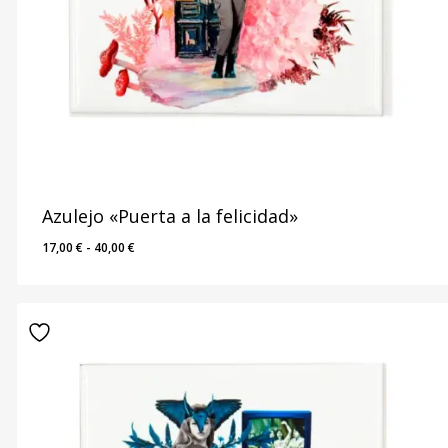
Azulejo «Puerta a la felicidad»
Rango
17,00
€
-
40,00
€
de
precios:
desde
17,00 €
hasta
40,00 €