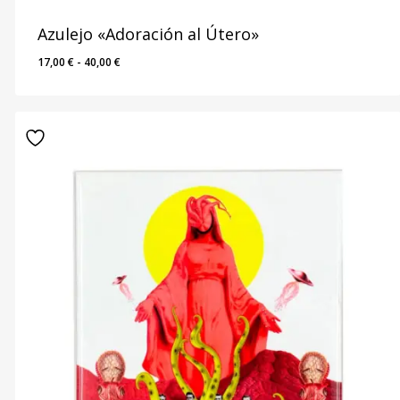
Azulejo «Adoración al Útero»
Rango
17,00
€
-
40,00
€
de
precios:
desde
17,00 €
hasta
40,00 €