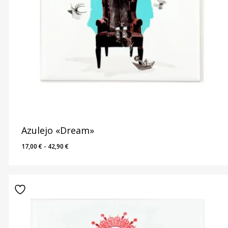
Azulejo «Dream»
Rango
17,00
€
-
42,90
€
de
precios:
desde
17,00 €
hasta
42,90 €