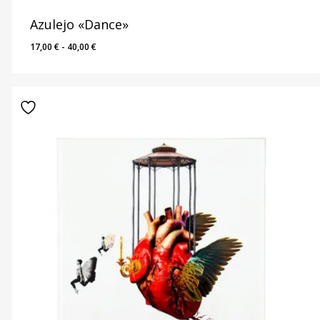
Azulejo «Dance»
Rango
17,00
€
-
40,00
€
de
precios:
desde
17,00 €
hasta
40,00 €