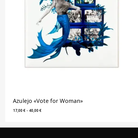
Azulejo «Vote for Woman»
Rango
17,00
€
-
40,00
€
de
precios:
desde
17,00 €