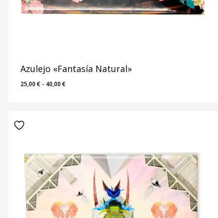
Azulejo «Fantasía Natural»
Rango
25,00
€
-
40,00
€
de
precios:
desde
25,00 €
hasta
40,00 €