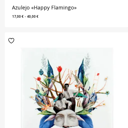
Azulejo «Happy Flamingo»
Rango
17,00
€
-
40,00
€
de
precios:
desde
17,00 €
hasta
40,00 €