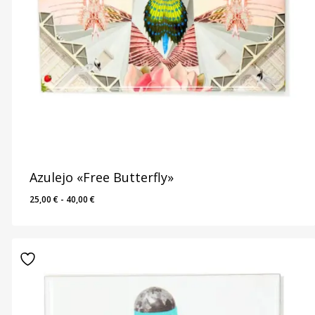
Azulejo «Free Butterfly»
Rango
25,00
€
-
40,00
€
de
precios:
desde
25,00 €
hasta
40,00 €