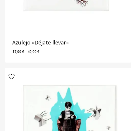
Azulejo «Déjate llevar»
Rango
17,00
€
-
40,00
€
de
precios:
desde
17,00 €
hasta
40,00 €