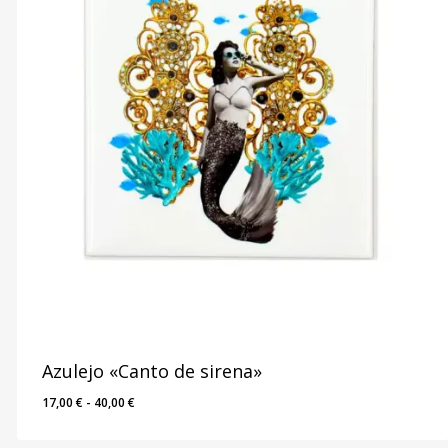
Azulejo «Canto de sirena»
Rango
17,00
€
-
40,00
€
de
precios: