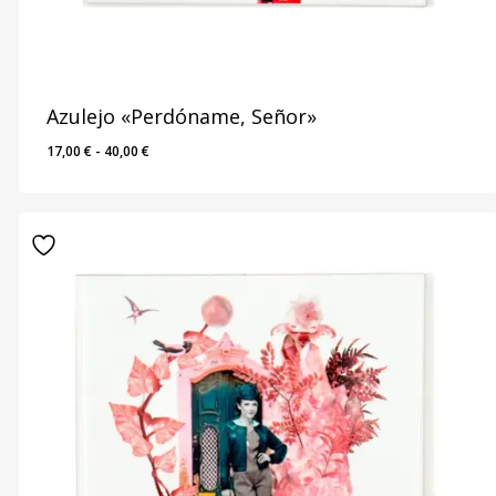
Azulejo «Perdóname, Señor»
Rango
17,00
€
-
40,00
€
de
precios:
desde
17,00 €
hasta
40,00 €