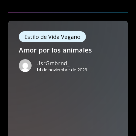
Amor
por
Estilo de Vida Vegano
los
Amor por los animales
animales
UsrGrtbrnd_
14 de noviembre de 2023