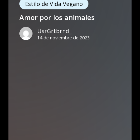
por
Estilo de Vida Vegano
los
Amor por los animales
animales
UsrGrtbrnd_
14 de noviembre de 2023