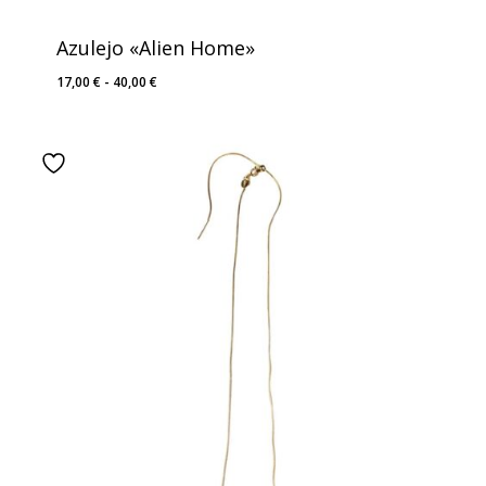
Azulejo «Alien Home»
Rango
17,00
€
-
40,00
€
de
precios:
desde
17,00 €
hasta
40,00 €