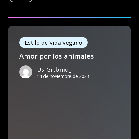
Amor
por
Estilo de Vida Vegano
los
Amor por los animales
animales
UsrGrtbrnd_
14 de noviembre de 2023