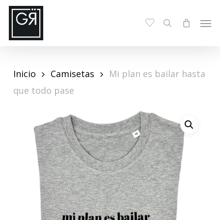
Skip
Menu
Men
search
to
main
content
Inicio
Camisetas
Mi plan es bailar hasta
que todo pase